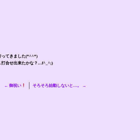
てきました(*^^*)
合せ出来たかな？…f^_^;)
←
御祝い
そろそろ始動しないと…。
→