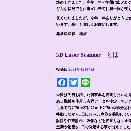
進めてきました。今年一年で地盤は出来たの
どんな状況でも仕事が出来て社員一同が笑
長くなりましたが、今年一年ありがとうご
います。来年も宜しくお願いします。
専務取締役 神宮
3D Laser Scanner とは
投稿日
2021年12月7日
Facebook
Twitter
Line
今回は先日お話した新事業を説明したいと思いま
ある機械を使用し点群データを測定していきま
ら見て右に70ｍ左に70ｍ上に70ｍ約8
移動しながら1日に40～50点位を撮影し
設計や作業計画、製作などを後戻りなく正確
空調や配管を1日で測定する事が出来ました