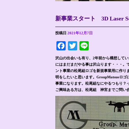
新事業スタート 3D Laser Sca
投稿日
2021年12月7日
Facebook
Twitter
Line
沢山の出会いも有り、2年前から構想して
にはまだまだやる事は沢山ります・・・。
ント事業の松尾組ロゴを新規事業用に作り
明をしたいと思います。GroupMatsu
事業になります。松尾組なにやるつもり？っ
ご興味ある方は、松尾組 神宮までご問い