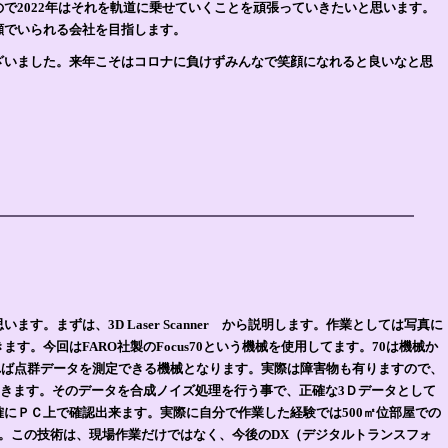
で2022年はそれを軌道に乗せていくことを頑張っていきたいと思います。
顔でいられる会社を目指します。
ざいました。来年こそはコロナに負けずみんなで笑顔になれると良いなと思
す。まずは、3D Laser Scanner から説明します。作業としては写真に
す。今回はFARO社製のFocus70という機械を使用してます。70は機械か
分あれば点群データを測定できる機械となります。実際は障害物も有りますので、
ていきます。そのデータを合成ノイズ処理を行う事で、正確な3Ｄデータとして
にＰＣ上で確認出来ます。実際に自分で作業した経験では500㎡位部屋での
。この技術は、現場作業だけではなく、今後のDX（デジタルトランスフォ