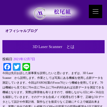
オフィシャルブログ
3D Laser Scanner とは
投稿日
2021年12月7日
Facebook
Twitter
Line
今回は先日お話した新事業を説明したいと思います。まずは、3D Laser
Scanner から説明します。作業としては写真にある機械を使用し点群データを
測定していきます。今回はFARO社製のFocus70という機械を使用してます。70
は機械から見て右に70ｍ左に70ｍ上に70ｍ約8分あれば点群データを測定できる
機械となります。実際は障害物も有りますので、移動しながら1日に40～50点位
を撮影していきます。そのデータを合成ノイズ処理を行う事で、正確な3Ｄデー
タとして設計や作業計画、製作などを後戻りなく正確にＰＣ上で確認出来ま
す。実際に自分で作業した経験では500㎡位部屋での空調や配管を1日で測定す